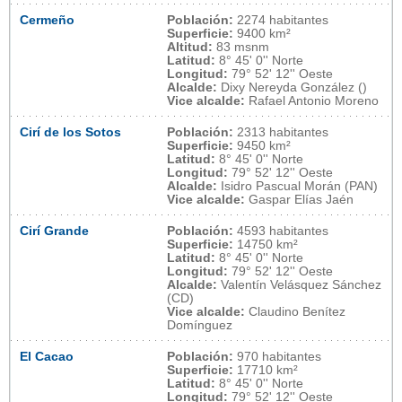
Cermeño
Población:
2274 habitantes
Superficie:
9400 km²
Altitud:
83 msnm
Latitud:
8° 45' 0'' Norte
Longitud:
79° 52' 12'' Oeste
Alcalde:
Dixy Nereyda González ()
Vice alcalde:
Rafael Antonio Moreno
Cirí de los Sotos
Población:
2313 habitantes
Superficie:
9450 km²
Latitud:
8° 45' 0'' Norte
Longitud:
79° 52' 12'' Oeste
Alcalde:
Isidro Pascual Morán (PAN)
Vice alcalde:
Gaspar Elías Jaén
Cirí Grande
Población:
4593 habitantes
Superficie:
14750 km²
Latitud:
8° 45' 0'' Norte
Longitud:
79° 52' 12'' Oeste
Alcalde:
Valentín Velásquez Sánchez
(CD)
Vice alcalde:
Claudino Benítez
Domínguez
El Cacao
Población:
970 habitantes
Superficie:
17710 km²
Latitud:
8° 45' 0'' Norte
Longitud:
79° 52' 12'' Oeste