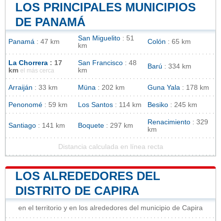
LOS PRINCIPALES MUNICIPIOS
DE PANAMÁ
San Miguelito
: 51
Panamá
: 47 km
Colón
: 65 km
km
La Chorrera
: 17
San Francisco
: 48
Barú
: 334 km
km
km
el más cerca
Arraiján
: 33 km
Müna
: 202 km
Guna Yala
: 178 km
Penonomé
: 59 km
Los Santos
: 114 km
Besiko
: 245 km
Renacimiento
: 329
Santiago
: 141 km
Boquete
: 297 km
km
Distancia calculada en línea recta
LOS ALREDEDORES DEL
DISTRITO DE CAPIRA
en el territorio y en los alrededores del municipio de Capira