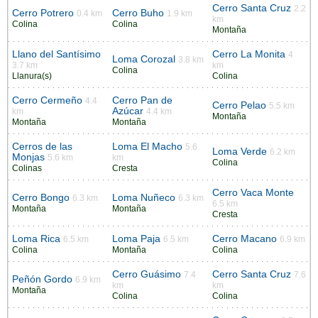
Cerro Santa Cruz
2.2
Cerro Potrero
Cerro Buho
0.4 km
1.9 km
km
Colina
Colina
Montaña
Llano del Santísimo
Cerro La Monita
4
Loma Corozal
3.8 km
3.7 km
km
Colina
Llanura(s)
Colina
Cerro Cermeño
Cerro Pan de
4.4
Cerro Pelao
5.5 km
Azúcar
km
4.4 km
Montaña
Montaña
Montaña
Cerros de las
Loma El Macho
5.6
Loma Verde
6.2 km
Monjas
5.6 km
km
Colina
Colinas
Cresta
Cerro Vaca Monte
Cerro Bongo
Loma Nuñeco
6.3 km
6.3 km
6.5 km
Montaña
Montaña
Cresta
Loma Rica
Loma Paja
Cerro Macano
6.5 km
6.5 km
6.9 km
Colina
Montaña
Colina
Cerro Guásimo
Cerro Santa Cruz
7.4
7.6
Peñón Gordo
6.9 km
km
km
Montaña
Colina
Colina