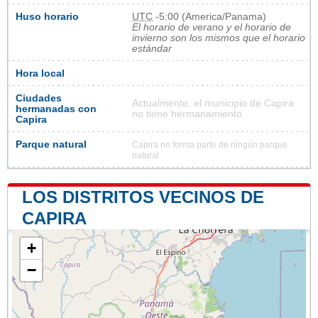
Huso horario
UTC
-5:00 (America/Panama)
El horario de verano y el horario de
invierno son los mismos que el horario
estándar
Hora local
Ciudades
Actualmente, el municipio de Capira
hermanadas con
no tiene hermanamiento
Capira
Parque natural
Capira no forma parte de ningún parque
natural
LOS DISTRITOS VECINOS DE
CAPIRA
+
−