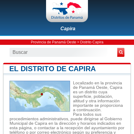
Capira
Provincia de Panamá Oeste
>
Distrito Capira
EL DISTRITO DE CAPIRA
Localizado en la provincia
de Panamá Oeste, Capira
es un distrito cuya
superficie, población,
altitud y otra información
importante se proporciona
a continuación.
Para todos sus
procedimientos administrativos, puede dirigirse al Gobierno
Municipal de Capira en la dirección y horarios indicados en
esta página, o contactar a la recepción del ayuntamiento por
teléfono o por correo electrónico según su preferencia y