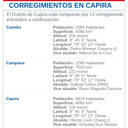
CORREGIMIENTOS EN CAPIRA
El Distrito de Capira está compuesto por 13 corregimiento
enlistados a continuación:
Caimito
Población:
2084 habitantes
Superficie:
4380 km²
Altitud:
254 msnm
Latitud:
8° 45' 0'' Norte
Longitud:
79° 52' 12'' Oeste
Alcalde:
Pedro Moreno Campos ()
Vice alcalde:
Milena De la Cruz
Campana
Población:
2268 habitantes
Superficie:
7510 km²
Altitud:
222 msnm
Latitud:
8° 45' 0'' Norte
Longitud:
79° 52' 12'' Oeste
Alcalde:
Gabriel Tuñón (PRD)
Vice alcalde:
Ranci Edgardo Cención
Capira
Población:
5819 habitantes
Superficie:
4560 km²
Altitud:
118 msnm
Latitud:
8° 45' 0'' Norte
Longitud:
79° 52' 12'' Oeste
Alcalde:
Héctor León Chang ()
Vice alcalde:
Graciela Ruiz Batista