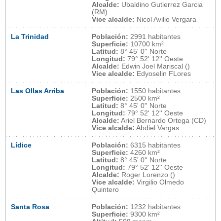
Alcalde:
Ubaldino Gutierrez Garcia
(RM)
Vice alcalde:
Nicol Avilio Vergara
La Trinidad
Población:
2991 habitantes
Superficie:
10700 km²
Latitud:
8° 45' 0'' Norte
Longitud:
79° 52' 12'' Oeste
Alcalde:
Edwin Joel Mariscal ()
Vice alcalde:
Edyoselin FLores
Las Ollas Arriba
Población:
1550 habitantes
Superficie:
2500 km²
Latitud:
8° 45' 0'' Norte
Longitud:
79° 52' 12'' Oeste
Alcalde:
Ariel Bernardo Ortega (CD)
Vice alcalde:
Abdiel Vargas
Lídice
Población:
6315 habitantes
Superficie:
4260 km²
Latitud:
8° 45' 0'' Norte
Longitud:
79° 52' 12'' Oeste
Alcalde:
Roger Lorenzo ()
Vice alcalde:
Virgilio Olmedo
Quintero
Santa Rosa
Población:
1232 habitantes
Superficie:
9300 km²