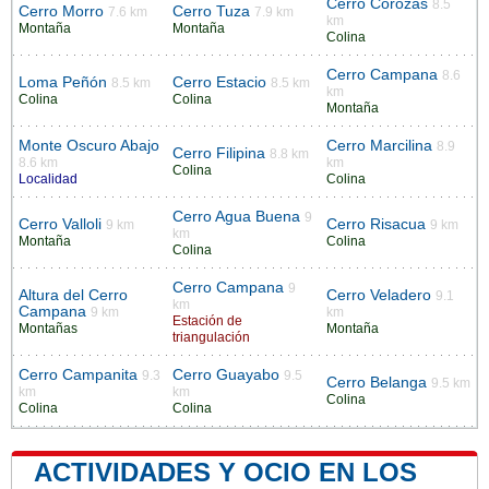
Cerro Corozas
8.5
Cerro Morro
Cerro Tuza
7.6 km
7.9 km
km
Montaña
Montaña
Colina
Cerro Campana
8.6
Loma Peñón
Cerro Estacio
8.5 km
8.5 km
km
Colina
Colina
Montaña
Monte Oscuro Abajo
Cerro Marcilina
8.9
Cerro Filipina
8.8 km
8.6 km
km
Colina
Localidad
Colina
Cerro Agua Buena
9
Cerro Valloli
Cerro Risacua
9 km
9 km
km
Montaña
Colina
Colina
Cerro Campana
9
Altura del Cerro
Cerro Veladero
9.1
km
Campana
9 km
km
Estación de
Montañas
Montaña
triangulación
Cerro Campanita
Cerro Guayabo
9.3
9.5
Cerro Belanga
9.5 km
km
km
Colina
Colina
Colina
ACTIVIDADES Y OCIO EN LOS