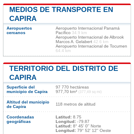
MEDIOS DE TRANSPORTE EN
CAPIRA
Aeropuertos
Aeropuerto Internacional Panamá
cercanos
Pacífico
34.9 km
Aeropuerto Internacional de Albrook
Marcos A. Gelabert
42.6 km
Aeropuerto Internacional de Tocumen
64.4 km
TERRITORIO DEL DISTRITO DE
CAPIRA
Superficie del
97 770 hectáreas
municipio de Capira
977,70 km²
(377,49 sq mi)
Altitud del municipio
118 metros de altitud
de Capira
Coordenadas
Latitud:
8.75
geográficas
Longitud:
-79.87
Latitud:
8° 45' 0'' Norte
Longitud:
79° 52' 12'' Oeste