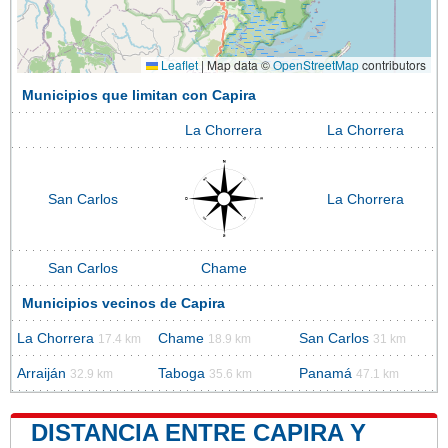
Leaflet
|
Map data ©
OpenStreetMap
contributors
Municipios que limitan con Capira
La Chorrera
La Chorrera
San Carlos
La Chorrera
San Carlos
Chame
Municipios vecinos de Capira
La Chorrera
Chame
San Carlos
17.4 km
18.9 km
31 km
Arraiján
Taboga
Panamá
32.9 km
35.6 km
47.1 km
DISTANCIA ENTRE CAPIRA Y