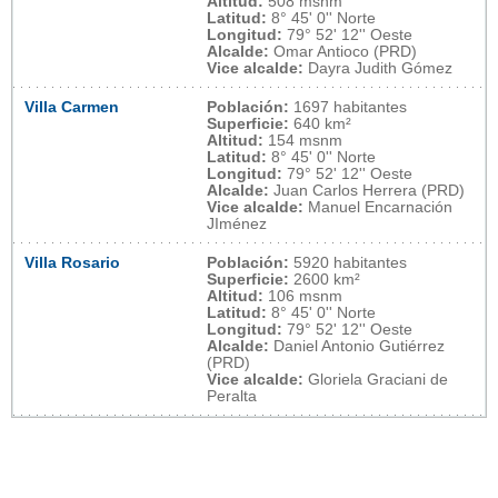
Altitud:
508 msnm
Latitud:
8° 45' 0'' Norte
Longitud:
79° 52' 12'' Oeste
Alcalde:
Omar Antioco (PRD)
Vice alcalde:
Dayra Judith Gómez
Villa Carmen
Población:
1697 habitantes
Superficie:
640 km²
Altitud:
154 msnm
Latitud:
8° 45' 0'' Norte
Longitud:
79° 52' 12'' Oeste
Alcalde:
Juan Carlos Herrera (PRD)
Vice alcalde:
Manuel Encarnación
JIménez
Villa Rosario
Población:
5920 habitantes
Superficie:
2600 km²
Altitud:
106 msnm
Latitud:
8° 45' 0'' Norte
Longitud:
79° 52' 12'' Oeste
Alcalde:
Daniel Antonio Gutiérrez
(PRD)
Vice alcalde:
Gloriela Graciani de
Peralta