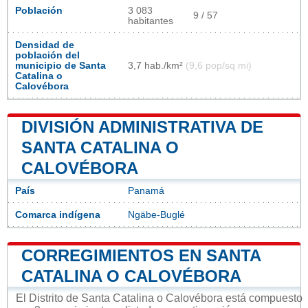
Población
3 083
9 / 57
habitantes
Densidad de
población del
municipio de Santa
3,7 hab./km²
(9,6 pop/sq mi)
Catalina o
Calovébora
DIVISIÓN ADMINISTRATIVA DE
SANTA CATALINA O
CALOVÉBORA
País
Panamá
Comarca indígena
Ngäbe-Buglé
CORREGIMIENTOS EN SANTA
CATALINA O CALOVÉBORA
El Distrito de Santa Catalina o Calovébora está compuesto