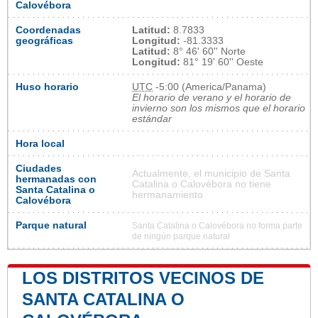
Calovébora
Coordenadas
Latitud:
8.7833
geográficas
Longitud:
-81.3333
Latitud:
8° 46' 60'' Norte
Longitud:
81° 19' 60'' Oeste
Huso horario
UTC
-5:00 (America/Panama)
El horario de verano y el horario de
invierno son los mismos que el horario
estándar
Hora local
Ciudades
Actualmente, el municipio de Santa
hermanadas con
Catalina o Calovébora no tiene
Santa Catalina o
hermanamiento
Calovébora
Parque natural
Santa Catalina o Calovébora no forma parte
de ningún parque natural
LOS DISTRITOS VECINOS DE
SANTA CATALINA O