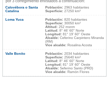
por 3 corregimiento enlistados a continuación:
Calovébora o Santa
Población:
2963 habitantes
Catalina
Superficie:
27250 km²
Loma Yuca
Población:
820 habitantes
Superficie:
30050 km²
Altitud:
252 msnm
Latitud:
8° 46' 60'' Norte
Longitud:
81° 19' 60'' Oeste
Alcalde:
Ceferino Carpintero Miranda
(RM)
Vice alcalde:
Rosalina Acosta
Valle Bonito
Población:
2034 habitantes
Superficie:
25640 km²
Latitud:
8° 46' 60'' Norte
Longitud:
81° 19' 60'' Oeste
Alcalde:
Seferino Santo (PRD)
Vice alcalde:
Ramón Flores