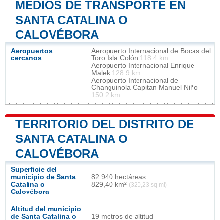
MEDIOS DE TRANSPORTE EN
SANTA CATALINA O
CALOVÉBORA
Aeropuertos
Aeropuerto Internacional de Bocas del
cercanos
Toro Isla Colón
118.4 km
Aeropuerto Internacional Enrique
Malek
128.9 km
Aeropuerto Internacional de
Changuinola Capitan Manuel Niño
150.2 km
TERRITORIO DEL DISTRITO DE
SANTA CATALINA O
CALOVÉBORA
Superficie del
municipio de Santa
82 940 hectáreas
Catalina o
829,40 km²
(320,23 sq mi)
Calovébora
Altitud del municipio
de Santa Catalina o
19 metros de altitud