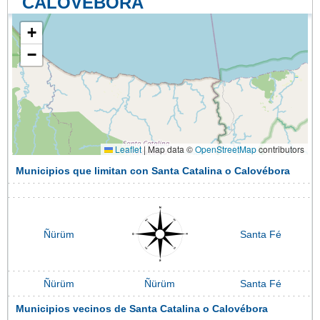
CALOVÉBORA
+
−
Leaflet
|
Map data ©
OpenStreetMap
contributors
Municipios que limitan con Santa Catalina o Calovébora
Ñürüm
Santa Fé
Ñürüm
Ñürüm
Santa Fé
Municipios vecinos de Santa Catalina o Calovébora