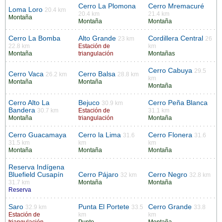
Cerro La Plomona
Cerro Mremacuré
Loma Loro
20.4 km
20.4 km
21.4 km
Montaña
Montaña
Montaña
Cerro La Bomba
Alto Grande
Cordillera Central
23 km
26
22.8 km
Estación de
km
Montaña
triangulación
Montañas
Cerro Cabuya
29.5
Cerro Vaca
Cerro Balsa
26.2 km
28.8 km
km
Montaña
Montaña
Montaña
Cerro Alto La
Bejuco
Cerro Peña Blanca
30.9 km
Bandera
30.7 km
Estación de
31.1 km
Montaña
triangulación
Montaña
Cerro Guacamaya
Cerro la Lima
Cerro Flonera
31.6
31.6
31.5 km
km
km
Montaña
Montaña
Montaña
Reserva Indígena
Bluefield Cusapín
Cerro Pájaro
Cerro Negro
32 km
32.8 km
31.7 km
Montaña
Montaña
Reserva
Saro
Punta El Portete
Cerro Grande
32.9 km
33.5
33.8
Estación de
km
km
triangulación
Punto
Montaña