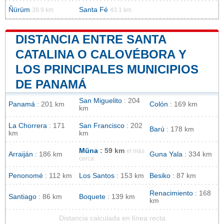
Ñürüm
Santa Fé
39.9 km
43.1 km
DISTANCIA ENTRE SANTA
CATALINA O CALOVÉBORA Y
LOS PRINCIPALES MUNICIPIOS
DE PANAMÁ
San Miguelito
: 204
Panamá
: 201 km
Colón
: 169 km
km
La Chorrera
: 171
San Francisco
: 202
Barú
: 178 km
km
km
Müna
: 59 km
el más
Arraiján
: 186 km
Guna Yala
: 334 km
cerca
Penonomé
: 112 km
Los Santos
: 153 km
Besiko
: 87 km
Renacimiento
: 168
Santiago
: 86 km
Boquete
: 139 km
km
Distancia calculada en línea recta