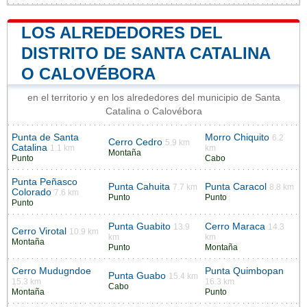
LOS ALREDEDORES DEL
DISTRITO DE SANTA CATALINA
O CALOVÉBORA
en el territorio y en los alrededores del municipio de Santa
Catalina o Calovébora
Punta de Santa
Morro Chiquito
6.2
Cerro Cedro
5.9 km
Catalina
1.1 km
km
Montaña
Punto
Cabo
Punta Peñasco
Punta Cahuita
Punta Caracol
7.7 km
8.8 km
Colorado
7.6 km
Punto
Punto
Punto
Punta Guabito
Cerro Maraca
13.9
14.3
Cerro Virotal
10.9 km
km
km
Montaña
Punto
Montaña
Cerro Mudugndoe
Punta Quimbopan
Punta Guabo
15.4 km
15.3 km
16.3 km
Cabo
Montaña
Punto