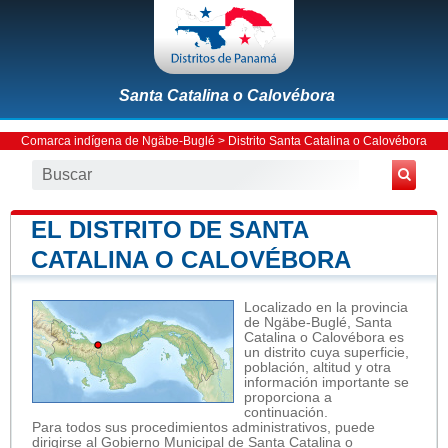
Santa Catalina o Calovébora
Comarca indígena de Ngäbe-Buglé
>
Distrito Santa Catalina o Calovébora
EL DISTRITO DE SANTA
CATALINA O CALOVÉBORA
Localizado en la provincia
de Ngäbe-Buglé, Santa
Catalina o Calovébora es
un distrito cuya superficie,
población, altitud y otra
información importante se
proporciona a
continuación.
Para todos sus procedimientos administrativos, puede
dirigirse al Gobierno Municipal de Santa Catalina o