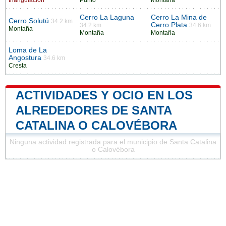
Cerro La Laguna
Cerro La Mina de
Cerro Solutú
34.2 km
Cerro Plata
34.2 km
34.6 km
Montaña
Montaña
Montaña
Loma de La
Angostura
34.6 km
Cresta
ACTIVIDADES Y OCIO EN LOS
ALREDEDORES DE SANTA
CATALINA O CALOVÉBORA
Ninguna actividad registrada para el municipio de Santa Catalina
o Calovébora