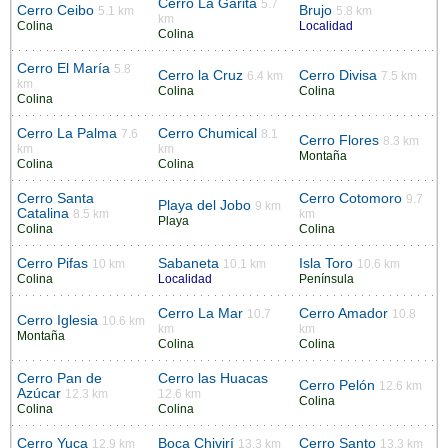
Cerro La Garita
5.7
Cerro Ceibo
Brujo
5.1 km
5.8 km
km
Colina
Localidad
Colina
Cerro El María
5.8
Cerro la Cruz
Cerro Divisa
6.4 km
7.5 km
km
Colina
Colina
Colina
Cerro La Palma
Cerro Chumical
7.6
8.1
Cerro Flores
8.3 km
km
km
Montaña
Colina
Colina
Cerro Santa
Cerro Cotomoro
9.7
Playa del Jobo
9 km
Catalina
8.5 km
km
Playa
Colina
Colina
Cerro Pifas
Sabaneta
Isla Toro
10 km
10.1 km
10.6 km
Colina
Localidad
Península
Cerro La Mar
Cerro Amador
10.7
10.8
Cerro Iglesia
10.6 km
km
km
Montaña
Colina
Colina
Cerro Pan de
Cerro las Huacas
Cerro Pelón
12.6 km
Azúcar
12.3 km
12.6 km
Colina
Colina
Colina
Cerro Yuca
Boca Chivirí
Cerro Santo
12.9 km
13.3 km
13.3 km