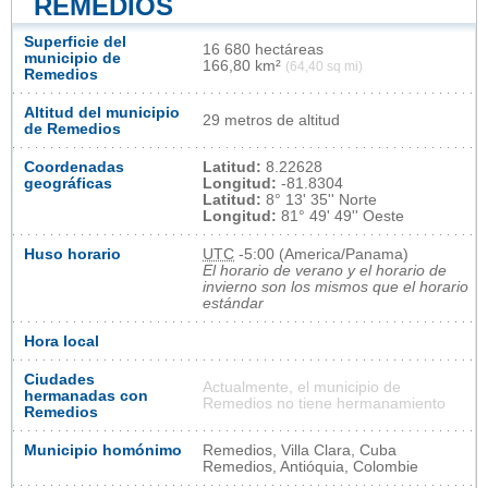
REMEDIOS
Superficie del
16 680 hectáreas
municipio de
166,80 km²
(64,40 sq mi)
Remedios
Altitud del municipio
29 metros de altitud
de Remedios
Coordenadas
Latitud:
8.22628
geográficas
Longitud:
-81.8304
Latitud:
8° 13' 35'' Norte
Longitud:
81° 49' 49'' Oeste
Huso horario
UTC
-5:00 (America/Panama)
El horario de verano y el horario de
invierno son los mismos que el horario
estándar
Hora local
Ciudades
Actualmente, el municipio de
hermanadas con
Remedios no tiene hermanamiento
Remedios
Municipio homónimo
Remedios, Villa Clara, Cuba
Remedios, Antióquia, Colombie