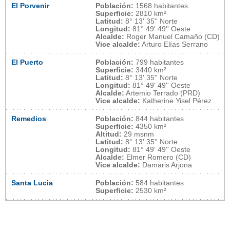
El Porvenir
Población:
1568 habitantes
Superficie:
2810 km²
Latitud:
8° 13' 35'' Norte
Longitud:
81° 49' 49'' Oeste
Alcalde:
Roger Manuel Camaño (CD)
Vice alcalde:
Arturo Elías Serrano
El Puerto
Población:
799 habitantes
Superficie:
3440 km²
Latitud:
8° 13' 35'' Norte
Longitud:
81° 49' 49'' Oeste
Alcalde:
Artemio Terrado (PRD)
Vice alcalde:
Katherine Yisel Pérez
Remedios
Población:
844 habitantes
Superficie:
4350 km²
Altitud:
29 msnm
Latitud:
8° 13' 35'' Norte
Longitud:
81° 49' 49'' Oeste
Alcalde:
Elmer Romero (CD)
Vice alcalde:
Damaris Arjona
Santa Lucia
Población:
584 habitantes
Superficie:
2530 km²