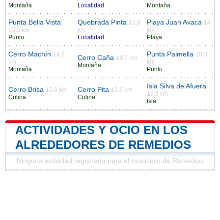
Montaña
Localidad
Montaña
Punta Bella Vista
Quebrada Pinta
Playa Juan Avaca
13.8
14
13.5 km
km
km
Punto
Localidad
Playa
Cerro Machín
Punta Palmella
14.3
15.3
Cerro Caña
14.7 km
km
km
Montaña
Montaña
Punto
Isla Silva de Afuera
Cerro Brisa
Cerro Pita
15.6 km
15.6 km
15.9 km
Colina
Colina
Isla
ACTIVIDADES Y OCIO EN LOS
ALREDEDORES DE REMEDIOS
Ninguna actividad registrada para el municipio de Remedios