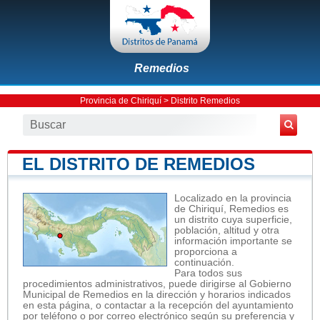
Remedios
Provincia de Chiriquí
>
Distrito Remedios
EL DISTRITO DE REMEDIOS
Localizado en la provincia
de Chiriquí, Remedios es
un distrito cuya superficie,
población, altitud y otra
información importante se
proporciona a
continuación.
Para todos sus
procedimientos administrativos, puede dirigirse al Gobierno
Municipal de Remedios en la dirección y horarios indicados
en esta página, o contactar a la recepción del ayuntamiento
por teléfono o por correo electrónico según su preferencia y