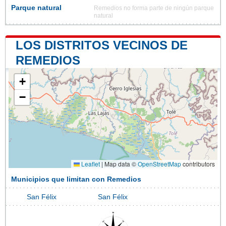
Parque natural
Remedios no forma parte de ningún parque
natural
LOS DISTRITOS VECINOS DE
REMEDIOS
+
−
Leaflet
|
Map data ©
OpenStreetMap
contributors
Municipios que limitan con Remedios
San Félix
San Félix