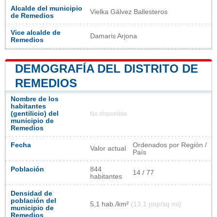
Alcalde del municipio
Vielka Gálvez Ballesteros
de Remedios
Vice alcalde de
Damaris Arjona
Remedios
DEMOGRAFÍA DEL DISTRITO DE
REMEDIOS
Nombre de los
habitantes
(gentilicio) del
No disponible
municipio de
Remedios
Fecha
Ordenados por Región /
Valor actual
País
Población
844
14 / 77
habitantes
Densidad de
población del
5,1 hab./km²
(13,1 pop/sq mi)
municipio de
Remedios