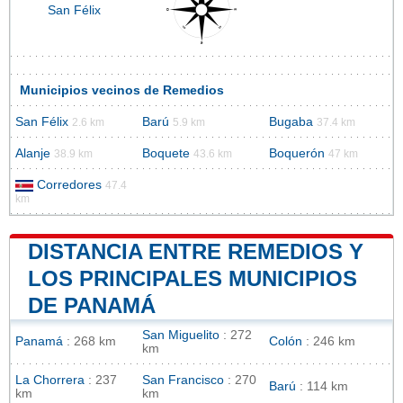
San Félix
Municipios vecinos de Remedios
San Félix
Barú
Bugaba
2.6 km
5.9 km
37.4 km
Alanje
Boquete
Boquerón
38.9 km
43.6 km
47 km
Corredores
47.4
km
DISTANCIA ENTRE REMEDIOS Y
LOS PRINCIPALES MUNICIPIOS
DE PANAMÁ
San Miguelito
: 272
Panamá
: 268 km
Colón
: 246 km
km
La Chorrera
: 237
San Francisco
: 270
Barú
: 114 km
km
km