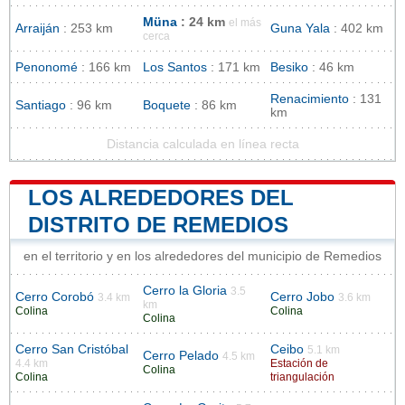
Müna
: 24 km
el más
Arraiján
: 253 km
Guna Yala
: 402 km
cerca
Penonomé
: 166 km
Los Santos
: 171 km
Besiko
: 46 km
Renacimiento
: 131
Santiago
: 96 km
Boquete
: 86 km
km
Distancia calculada en línea recta
LOS ALREDEDORES DEL
DISTRITO DE REMEDIOS
en el territorio y en los alrededores del municipio de Remedios
Cerro la Gloria
3.5
Cerro Corobó
Cerro Jobo
3.4 km
3.6 km
km
Colina
Colina
Colina
Cerro San Cristóbal
Ceibo
5.1 km
Cerro Pelado
4.5 km
4.4 km
Estación de
Colina
Colina
triangulación